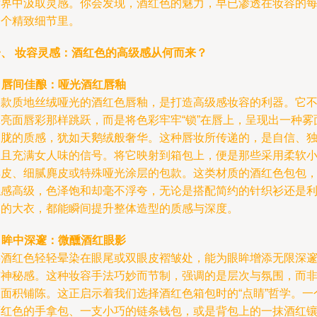
世界中汲取灵感。你会发现，酒红色的魅力，早已渗透在妆容的
一个精致细节里。
一、 妆容灵感：酒红色的高级感从何而来？
.
唇间佳酿：哑光酒红唇釉
一款质地丝绒哑光的酒红色唇釉，是打造高级感妆容的利器。它
像亮面唇彩那样跳跃，而是将色彩牢牢“锁”在唇上，呈现出一种雾
朦胧的质感，犹如天鹅绒般奢华。这种唇妆所传递的，是自信、
立且充满女人味的信号。将它映射到箱包上，便是那些采用柔软
羊皮、细腻麂皮或特殊哑光涂层的包款。这类材质的酒红色包包
触感高级，色泽饱和却毫不浮夸，无论是搭配简约的针织衫还是
落的大衣，都能瞬间提升整体造型的质感与深度。
.
眸中深邃：微醺酒红眼影
将酒红色轻轻晕染在眼尾或双眼皮褶皱处，能为眼眸增添无限深
与神秘感。这种妆容手法巧妙而节制，强调的是层次与氛围，而
大面积铺陈。这正启示着我们选择酒红色箱包时的“点睛”哲学。一
酒红色的手拿包、一支小巧的链条钱包，或是背包上的一抹酒红