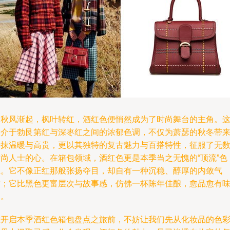
当秋风渐起，枫叶转红，酒红色便悄然成为了时尚舞台的主角。
种介于勃艮第红与深枣红之间的浓郁色调，不仅为萧瑟的秋冬带
一抹温暖与高贵，更以其独特的复古魅力与百搭特性，征服了无
时尚人士的心。在箱包领域，酒红色更是本季当之无愧的“顶流”色
系。它不像正红那般张扬夺目，却自有一种沉稳、醇厚的内敛气
质；它比黑色更富层次与故事感，仿佛一杯陈年佳酿，愈品愈有
道。
在开启本季酒红色箱包盘点之旅前，不妨让我们先从化妆品的色