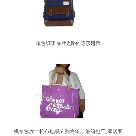
箱包织唛 品牌之路的隐形翅膀
帆布包,女士帆布包,帆布购物袋,宁波箱包厂_家居家