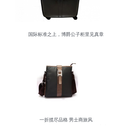
国际标准之上，博爵公子柜里见真章
一折揽尽品格 男士商旅风
\u201cSWEPTWOLVES”，3-5折首上线