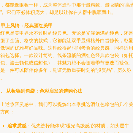
边，都能像眼妆一样，成为整体造型中那个最精致、最吸睛的“高
点”。它们不必体积庞大，却足以让你在人群中脱颖而出。
.
甲上风情：经典酒红美甲
酒红色是美甲界永不过时的经典色。无论是光泽饱满的纯色，还
点缀了金箔、格纹的款式，它都能让双手显得格外白皙修长，彰
出低调的优雅与好品味。这种经得起时间考验的经典感，同样适
于箱包选择。一款设计简约、线条流畅的酒红色经典款包袋（如
特包、波士顿包或信封包），其魅力绝不会随着季节更迭而褪色
它是一件可以陪伴你多年，见证无数重要时刻的“投资品”，历久弥
新。
二、 从妆容到包袋：色彩启发的选购心法
从上述妆容灵感中，我们可以提炼出本季挑选酒红色箱包的几个
键方向：
追求质感
：优先选择能体现“哑光高级感”的材质，如头层牛