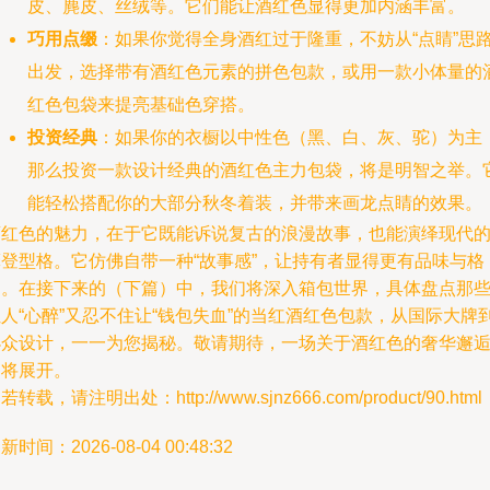
皮、麂皮、丝绒等。它们能让酒红色显得更加内涵丰富。
巧用点缀
：如果你觉得全身酒红过于隆重，不妨从“点睛”思
出发，选择带有酒红色元素的拼色包款，或用一款小体量的
红色包袋来提亮基础色穿搭。
投资经典
：如果你的衣橱以中性色（黑、白、灰、驼）为主
那么投资一款设计经典的酒红色主力包袋，将是明智之举。
能轻松搭配你的大部分秋冬着装，并带来画龙点睛的效果。
酒红色的魅力，在于它既能诉说复古的浪漫故事，也能演绎现代
摩登型格。它仿佛自带一种“故事感”，让持有者显得更有品味与格
调。在接下来的（下篇）中，我们将深入箱包世界，具体盘点那
人“心醉”又忍不住让“钱包失血”的当红酒红色包款，从国际大牌
小众设计，一一为您揭秘。敬请期待，一场关于酒红色的奢华邂
即将展开。
若转载，请注明出处：http://www.sjnz666.com/product/90.html
新时间：2026-08-04 00:48:32