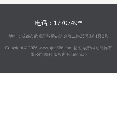
电话：1770749**
地址：成都市武侯区簇桥街道金履二路25号3栋1楼2号
Copyright © 2026
www.sjnz666.com
箱包
成都纯袖服饰有
限公司
箱包
版权所有
Sitemap