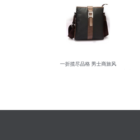
一折揽尽品格 男士商旅风
\u201cSWEPTWOLVES”，3-5折首上线