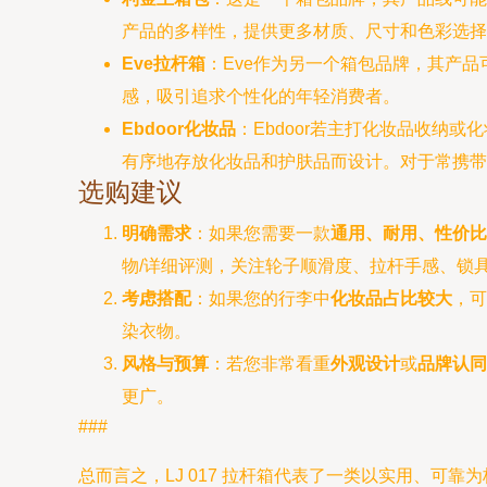
产品的多样性，提供更多材质、尺寸和色彩选择
Eve拉杆箱
：Eve作为另一个箱包品牌，其产品
感，吸引追求个性化的年轻消费者。
Ebdoor化妆品
：Ebdoor若主打化妆品收纳
有序地存放化妆品和护肤品而设计。对于常携带
选购建议
明确需求
：如果您需要一款
通用、耐用、性价比
物/详细评测，关注轮子顺滑度、拉杆手感、锁
考虑搭配
：如果您的行李中
化妆品占比较大
，可
染衣物。
风格与预算
：若您非常看重
外观设计
或
品牌认同
更广。
###
总而言之，LJ 017 拉杆箱代表了一类以实用、