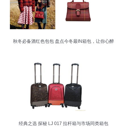
秋冬必备酒红色包包 盘点今冬最IN箱包，让你心醉
钱包失血（上篇 化妆品灵感篇）
经典之选 探秘 LJ 017 拉杆箱与市场同类箱包