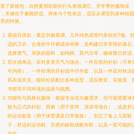
购置了新箱包，自然要用崭新的行头来填满它。开学季的服饰采
购，关键在于兼顾舒适、得体与个性表达，适应从课堂到多种校
场景的转换。
基础百搭款：奠定衣橱基调。几件纯色或简约条纹的T恤、
适的卫衣、合身的牛仔裤或休闲裤，是构建日常穿搭的基石
选择透气、亲肤的面料，如纯棉、莫代尔等，确保整日舒适
层次感单品：应对多变天气与场合。一件百搭的衬衫（可单
可内搭）、一件轻薄的开衫或牛仔外套，以及一件应对秋凉
风衣或夹克，能轻松搭配出多种造型，适应教室、实验室、
书馆等不同环境的温差与氛围。
功能性与风格化服饰：根据专业或兴趣需求，你可能需要准
较为正式的衬衫、西裤（用于答辩、演讲等场合），或是舒
的运动套装（用于体育课及日常锻炼）。别忘了备上几双鞋
子：舒适的运动鞋、百搭的板鞋或帆布鞋，以及一双可能的
装鞋。