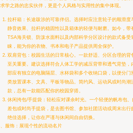
上求学之路的忠实伙伴，更是个人风格与实用性的集中体现。
拉杆箱：长途跋涉的可靠伴侣。选择时应注意轮子的顺滑度
静音效果、拉杆的稳固性以及箱体的轻便与耐磨。如今，带
TSA海关锁、防泼水面料以及内部科学分区设计的款式备受
睐，能为你的衣物、书本和电子产品提供周全保护。
双肩背包：校园生活的日常核心。一款舒适、分区合理的背
至关重要。建议选择符合人体工学的减压背带和透气背垫，
部应有独立的电脑隔层、水杯袋和多个收纳口袋，以便分门
类放置课本、文具、平板等物品。简约风、运动风或时尚潮
款，总有一款能匹配你的校园穿搭。
休闲挎包/手提袋：轻松应对课余时光。一个轻便的帆布包、
差包或时尚手提袋，是去图书馆、参加社团活动或周末出行
绝佳选择，让你在严谨与休闲间自由切换。
二、服饰：展现个性的流动名片